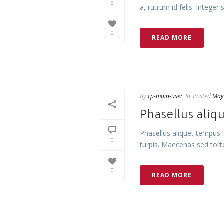
0
a, rutrum id felis. Integer 
0
READ MORE
By
cp-main-user
In
Posted
May
Phasellus aliq
Phasellus aliquet tempus 
0
turpis. Maecenas sed tort
0
READ MORE