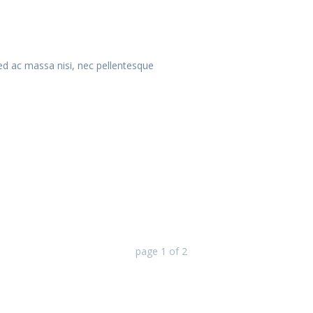
d ac massa nisi, nec pellentesque
page
1
of
2