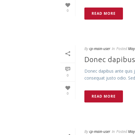
0
READ MORE
By
cp-main-user
In
Posted
May
Donec dapibus 
Donec dapibus ante quis ju
0
consequat justo odio. Sed t
0
READ MORE
By
cp-main-user
In
Posted
May