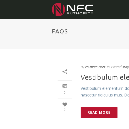
FAQS
By
cp-main-user
In
Posted
May
Vestibulum el
Vestibulum elementum dol
0
nascetur ridiculus mus. Don
0
READ MORE