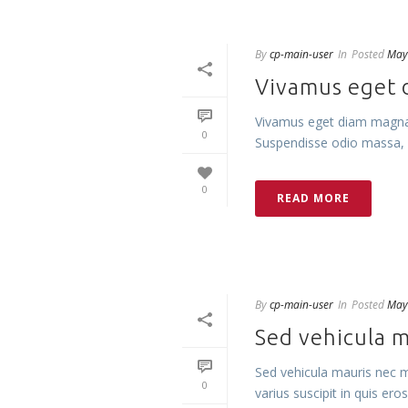
By
cp-main-user
In
Posted
May
Vivamus eget 
Vivamus eget diam magna. N
0
Suspendisse odio massa, i
0
READ MORE
By
cp-main-user
In
Posted
May
Sed vehicula m
Sed vehicula mauris nec ma
0
varius suscipit in quis eros