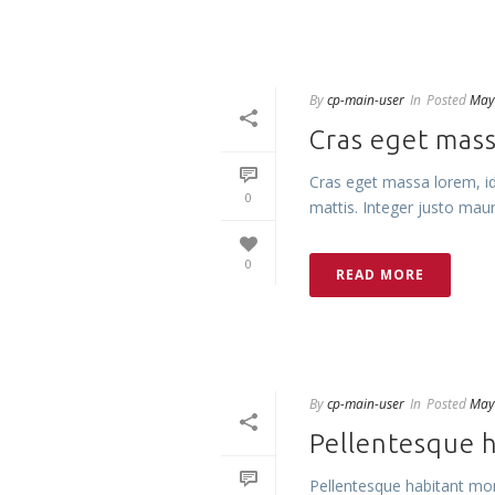
By
cp-main-user
In
Posted
May
Cras eget mass
Cras eget massa lorem, id 
0
mattis. Integer justo mauris
0
READ MORE
By
cp-main-user
In
Posted
May
Pellentesque h
Pellentesque habitant morb