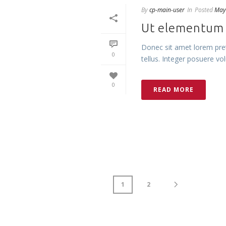
By
cp-main-user
In
Posted
May
Ut elementum a
Donec sit amet lorem pret
0
tellus. Integer posuere volu
0
READ MORE
1
2