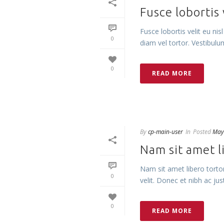
Fusce lobortis 
Fusce lobortis velit eu nis
0
diam vel tortor. Vestibulum
0
READ MORE
By
cp-main-user
In
Posted
May
Nam sit amet li
Nam sit amet libero torto
0
velit. Donec et nibh ac ju
0
READ MORE