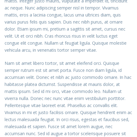
mattis. Integer justo mauris, vulputate a imperdiet id, tincidunt
ac neque. Nunc adipiscing semper nisl in tempor. Vivamus
mattis, eros a lacinia congue, lacus urna ultrices diam, quis
varius purus felis quis sapien. Duis nec nibh purus, at ornare
dolor. Etiam ipsum mi, pretium a sagittis sit amet, cursus nec
velit. Ut et orci nibh. Cras rhoncus risus in velit luctus eget
congue elit congue. Nullam ut feugiat ligula. Quisque molestie
vehicula arcu, in venenatis tortor semper vitae.
Nam sit amet libero tortor, sit amet eleifend orci. Quisque
semper rutrum est sit amet porta. Fusce non diam ligula, id
accumsan velit. Donec et nibh ac justo commodo ornare. In hac
habitasse platea dictumst. Suspendisse at mauris dolor, at
mattis ipsum. Sed id mi orci, vitae commodo leo. Nullam ut
viverra nulla. Donec nec nunc vitae enim vestibulum porttitor.
Pellentesque vitae laoreet erat. Phasellus ac convallis elit.
Vivamus in mi et justo facilisis ornare. Quisque hendrerit enim ac
lectus malesuada feugiat. In orci risus, egestas et faucibus sed,
malesuada et sapien. Fusce sit amet lorem augue, nec
accumsan nunc. Sed id augue a tortor scelerisque posuere sit