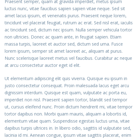
Praesent semper, quam at gravida imperdiet, metus ipsum
luctus nunc, vitae faucibus sapien sapien vitae neque. Sed sit
amet lacus ipsum, et venenatis purus. Praesent neque lorem,
tincidunt vel placerat feugiat, rutrum ac erat. Sed nisl erat, iaculis
ac tincidunt sed, dictum nec ipsum. Nulla semper vehicula tortor
non ultricies. Donec ac quam ante, in feugiat sapien. Etiam
massa turpis, laoreet et auctor sed, dictum sed urna. Fusce
lorem ipsum, semper sit amet laoreet ac, aliquam at purus.
Nunc scelerisque laoreet metus vel faucibus. Curabitur ac neque
at arcu consectetur auctor eget id elit.
Ut elementum adipiscing elit quis viverra. Quisque eu ipsum in
justo consectetur consequat. Proin malesuada lacus eget arcu
dignissim interdum. Quisque est quam, vulputate ac porta eu,
imperdiet non nisl. Praesent sapien tortor, blandit sed tempor
ut, cursus eleifend nunc. Proin dictum hendrerit mi, vitae tempor
tortor dapibus non. Morbi quam mauris, aliquam a lobortis id,
elementum vitae quam. Suspendisse egestas luctus urna, vitae
dapibus turpis ultrices in. In libero odio, sagittis id vulputate sed,
lacinia id mi. Aenean congue, ipsum vitae sagittis placerat, enim