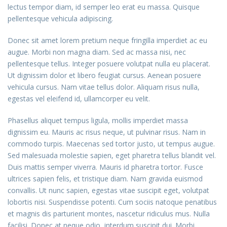
lectus tempor diam, id semper leo erat eu massa. Quisque
pellentesque vehicula adipiscing.
Donec sit amet lorem pretium neque fringilla imperdiet ac eu
augue. Morbi non magna diam. Sed ac massa nisi, nec
pellentesque tellus. Integer posuere volutpat nulla eu placerat.
Ut dignissim dolor et libero feugiat cursus. Aenean posuere
vehicula cursus. Nam vitae tellus dolor. Aliquam risus nulla,
egestas vel eleifend id, ullamcorper eu velit.
Phasellus aliquet tempus ligula, mollis imperdiet massa
dignissim eu. Mauris ac risus neque, ut pulvinar risus. Nam in
commodo turpis. Maecenas sed tortor justo, ut tempus augue.
Sed malesuada molestie sapien, eget pharetra tellus blandit vel.
Duis mattis semper viverra. Mauris id pharetra tortor. Fusce
ultrices sapien felis, et tristique diam. Nam gravida euismod
convallis. Ut nunc sapien, egestas vitae suscipit eget, volutpat
lobortis nisi. Suspendisse potenti. Cum sociis natoque penatibus
et magnis dis parturient montes, nascetur ridiculus mus. Nulla
facilisi. Donec at neque odio, interdum suscipit dui. Morbi