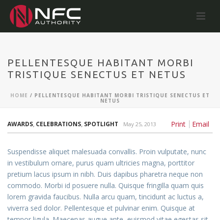
PELLENTESQUE HABITANT MORBI
TRISTIQUE SENECTUS ET NETUS
HOME
/
PELLENTESQUE HABITANT MORBI TRISTIQUE SENECTUS ET
NETUS
Print
Email
AWARDS
,
CELEBRATIONS
,
SPOTLIGHT
May 25, 2013
Suspendisse aliquet malesuada convallis. Proin vulputate, nunc
in vestibulum ornare, purus quam ultricies magna, porttitor
pretium lacus ipsum in nibh. Duis dapibus pharetra neque non
commodo. Morbi id posuere nulla. Quisque fringilla quam quis
lorem gravida faucibus. Nulla arcu quam, tincidunt ac luctus a,
viverra sed dolor. Pellentesque et pulvinar enim. Quisque at
tempor ligula. Maecenas augue ante, euismod vitae egestas sit