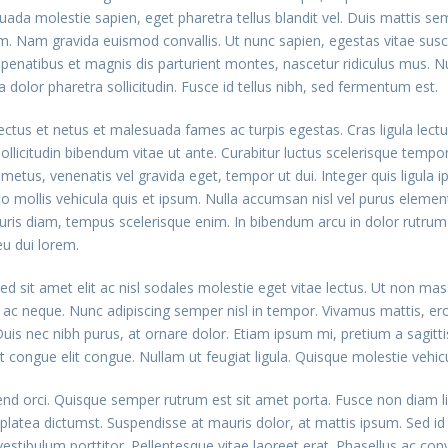
ada molestie sapien, eget pharetra tellus blandit vel. Duis mattis sem
iam. Nam gravida euismod convallis. Ut nunc sapien, egestas vitae suscip
enatibus et magnis dis parturient montes, nascetur ridiculus mus. Nul
a dolor pharetra sollicitudin. Fusce id tellus nibh, sed fermentum est.
ctus et netus et malesuada fames ac turpis egestas. Cras ligula lectus,
 sollicitudin bibendum vitae ut ante. Curabitur luctus scelerisque te
metus, venenatis vel gravida eget, tempor ut dui. Integer quis ligula 
to mollis vehicula quis et ipsum. Nulla accumsan nisl vel purus eleme
uris diam, tempus scelerisque enim. In bibendum arcu in dolor rutrum
eu dui lorem.
d sit amet elit ac nisl sodales molestie eget vitae lectus. Ut non mass
t ac neque. Nunc adipiscing semper nisl in tempor. Vivamus mattis, ero
Duis nec nibh purus, at ornare dolor. Etiam ipsum mi, pretium a sagittis
get congue elit congue. Nullam ut feugiat ligula. Quisque molestie vehic
fend orci. Quisque semper rutrum est sit amet porta. Fusce non diam li
latea dictumst. Suspendisse at mauris dolor, at mattis ipsum. Sed id
stibulum porttitor. Pellentesque vitae laoreet erat. Phasellus ac convall