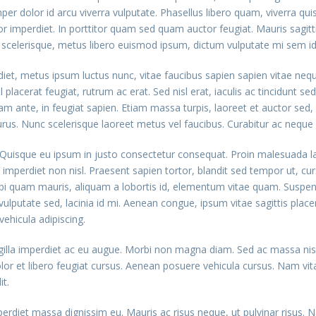
per dolor id arcu viverra vulputate. Phasellus libero quam, viverra qu
r imperdiet. In porttitor quam sed quam auctor feugiat. Mauris sagit
celerisque, metus libero euismod ipsum, dictum vulputate mi sem id
et, metus ipsum luctus nunc, vitae faucibus sapien sapien vitae nequ
 placerat feugiat, rutrum ac erat. Sed nisl erat, iaculis ac tincidunt 
uam ante, in feugiat sapien. Etiam massa turpis, laoreet et auctor sed
rus. Nunc scelerisque laoreet metus vel faucibus. Curabitur ac neque a
a. Quisque eu ipsum in justo consectetur consequat. Proin malesuada l
imperdiet non nisl. Praesent sapien tortor, blandit sed tempor ut, cur
bi quam mauris, aliquam a lobortis id, elementum vitae quam. Suspend
s id vulputate sed, lacinia id mi. Aenean congue, ipsum vitae sagittis pl
ehicula adipiscing.
illa imperdiet ac eu augue. Morbi non magna diam. Sed ac massa nisi,
olor et libero feugiat cursus. Aenean posuere vehicula cursus. Nam vitae
it.
imperdiet massa dignissim eu. Mauris ac risus neque, ut pulvinar risu