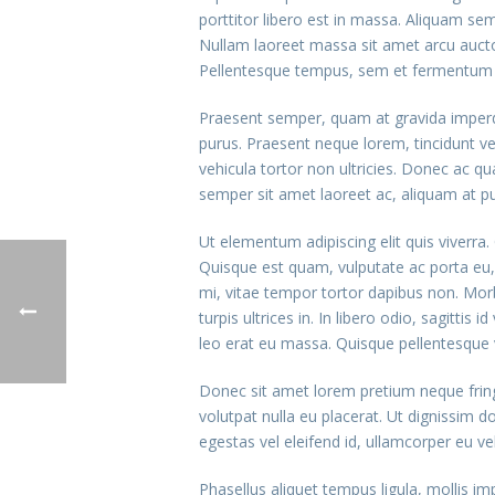
porttitor libero est in massa. Aliquam sem
Nullam laoreet massa sit amet arcu aucto
Pellentesque tempus, sem et fermentum s
Praesent semper, quam at gravida imperdi
purus. Praesent neque lorem, tincidunt vel
vehicula tortor non ultricies. Donec ac q
semper sit amet laoreet ac, aliquam at pu
Ut elementum adipiscing elit quis viverr
Quisque est quam, vulputate ac porta eu, 
mi, vitae tempor tortor dapibus non. Mor
turpis ultrices in. In libero odio, sagitti
leo erat eu massa. Quisque pellentesque v
Donec sit amet lorem pretium neque fring
volutpat nulla eu placerat. Ut dignissim d
egestas vel eleifend id, ullamcorper eu vel
Phasellus aliquet tempus ligula, mollis 