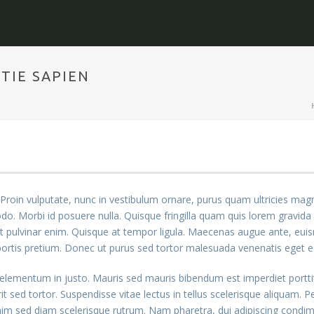
TIE SAPIEN
Proin vulputate, nunc in vestibulum ornare, purus quam ultricies magna
 Morbi id posuere nulla. Quisque fringilla quam quis lorem gravida f
e et pulvinar enim. Quisque at tempor ligula. Maecenas augue ante, eu
obortis pretium. Donec ut purus sed tortor malesuada venenatis eget e
elementum in justo. Mauris sed mauris bibendum est imperdiet porttit
t sed tortor. Suspendisse vitae lectus in tellus scelerisque aliquam. P
nim sed diam scelerisque rutrum. Nam pharetra, dui adipiscing condime