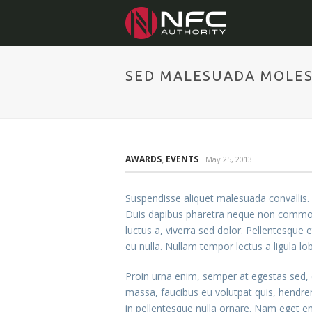
SED MALESUADA MOLES
AWARDS
,
EVENTS
May 25, 2013
Suspendisse aliquet malesuada convallis. 
Duis dapibus pharetra neque non commodo.
luctus a, viverra sed dolor. Pellentesqu
eu nulla. Nullam tempor lectus a ligula l
Proin urna enim, semper at egestas sed, 
massa, faucibus eu volutpat quis, hendreri
in pellentesque nulla ornare. Nam eget e