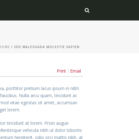
HOME
/
SED MALESUADA MOLESTIE SAPIEN
Print
Email
, porttitor pretium lacus ipsum in nibh.
aucibus. Nulla arcu quam, tincidunt ac
ismod vitae egestas sit amet, accumsan
get lorem.
or tincidunt at lorem. Proin augue
ellentesque vehicula nibh ut dolor lobortis
ntum hendrerit, odio orci mattis nibh, at