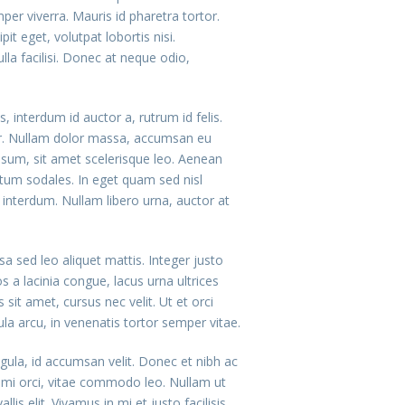
per viverra. Mauris id pharetra tortor.
it eget, volutpat lobortis nisi.
la facilisi. Donec at neque odio,
 interdum id auctor a, rutrum id felis.
mpor. Nullam dolor massa, accumsan eu
ipsum, sit amet scelerisque leo. Aenean
ntum sodales. In eget quam sed nisl
 interdum. Nullam libero urna, auctor at
a sed leo aliquet mattis. Integer justo
s a lacinia congue, lacus urna ultrices
 sit amet, cursus nec velit. Ut et orci
ula arcu, in venenatis tortor semper vitae.
gula, id accumsan velit. Donec et nibh ac
 mi orci, vitae commodo leo. Nullam ut
is elit. Vivamus in mi et justo facilisis