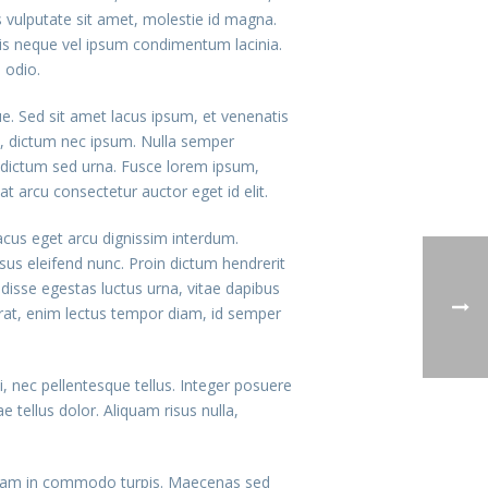
is vulputate sit amet, molestie id magna.
tis neque vel ipsum condimentum lacinia.
 odio.
e. Sed sit amet lacus ipsum, et venenatis
sed, dictum nec ipsum. Nulla semper
, dictum sed urna. Fusce lorem ipsum,
t arcu consectetur auctor eget id elit.
acus eget arcu dignissim interdum.
sus eleifend nunc. Proin dictum hendrerit
isse egestas luctus urna, vitae dapibus
acerat, enim lectus tempor diam, id semper
 nec pellentesque tellus. Integer posuere
 tellus dolor. Aliquam risus nulla,
s. Nam in commodo turpis. Maecenas sed