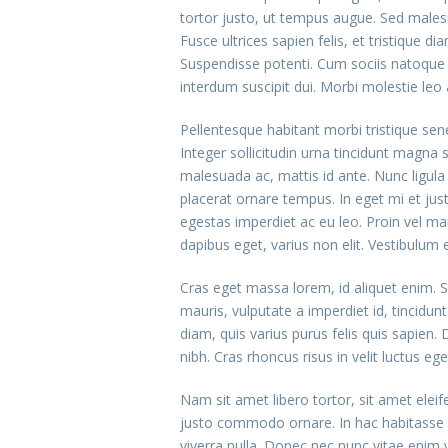
tortor justo, ut tempus augue. Sed malesu
Fusce ultrices sapien felis, et tristique d
Suspendisse potenti. Cum sociis natoque p
interdum suscipit dui. Morbi molestie leo 
Pellentesque habitant morbi tristique sene
Integer sollicitudin urna tincidunt magna
malesuada ac, mattis id ante. Nunc ligula 
placerat ornare tempus. In eget mi et jus
egestas imperdiet ac eu leo. Proin vel ma
dapibus eget, varius non elit. Vestibulum 
Cras eget massa lorem, id aliquet enim. Se
mauris, vulputate a imperdiet id, tincidun
diam, quis varius purus felis quis sapien. 
nibh. Cras rhoncus risus in velit luctus e
Nam sit amet libero tortor, sit amet elei
justo commodo ornare. In hac habitasse p
viverra nulla. Donec nec nunc vitae enim ve